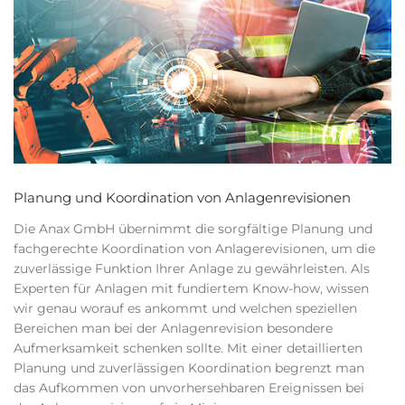
Planung und Koordination von Anlagenrevisionen
Die Anax GmbH übernimmt die sorgfältige Planung und
fachgerechte Koordination von Anlagerevisionen, um die
zuverlässige Funktion Ihrer Anlage zu gewährleisten. Als
Experten für Anlagen mit fundiertem Know-how, wissen
wir genau worauf es ankommt und welchen speziellen
Bereichen man bei der Anlagenrevision besondere
Aufmerksamkeit schenken sollte. Mit einer detaillierten
Planung und zuverlässigen Koordination begrenzt man
das Aufkommen von unvorhersehbaren Ereignissen bei