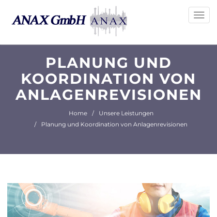
Togg
navig
PLANUNG UND
KOORDINATION VON
ANLAGENREVISIONEN
Home
Unsere Leistungen
Planung und Koordination von Anlagenrevisionen